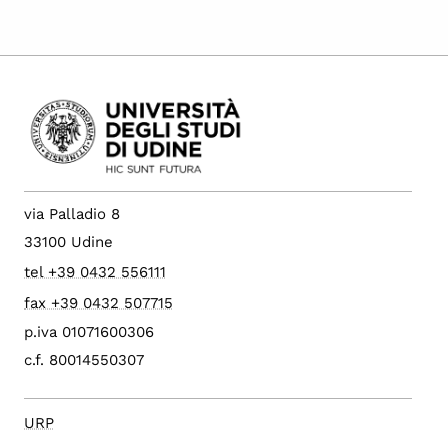
via Palladio 8
33100 Udine
tel +39 0432 556111
fax +39 0432 507715
p.iva 01071600306
c.f. 80014550307
URP