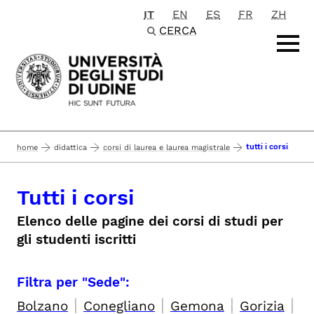
IT
EN
ES
FR
ZH
Passa al contenuto principale
CERCA
tutti i corsi
home
didattica
corsi di laurea e laurea magistrale
Tutti i corsi
Elenco delle pagine dei corsi di studi per
gli studenti iscritti
Filtra per "Sede":
|
|
|
|
Bolzano
Conegliano
Gemona
Gorizia