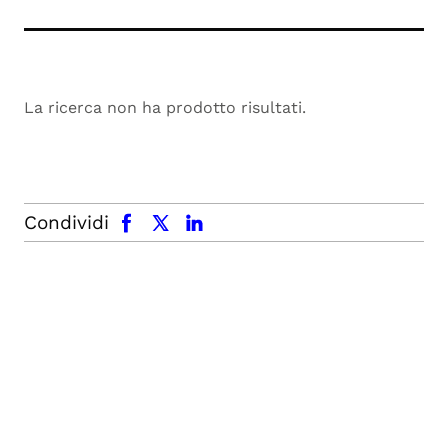
La ricerca non ha prodotto risultati.
facebook
x.com
linkedin
Condividi