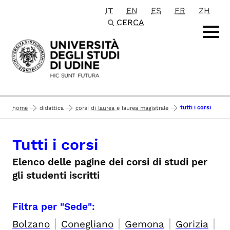
IT
EN
ES
FR
ZH
Passa al contenuto principale
CERCA
tutti i corsi
home
didattica
corsi di laurea e laurea magistrale
Tutti i corsi
Elenco delle pagine dei corsi di studi per
gli studenti iscritti
Filtra per "Sede":
|
|
|
|
Bolzano
Conegliano
Gemona
Gorizia