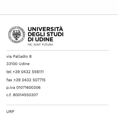
via Palladio 8
33100 Udine
tel +39 0432 556111
fax +39 0432 507715
p.iva 01071600306
c.f. 80014550307
URP