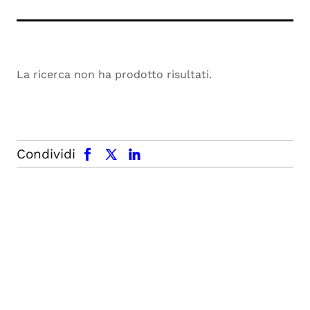
La ricerca non ha prodotto risultati.
facebook
x.com
linkedin
Condividi