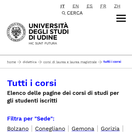
IT
EN
ES
FR
ZH
Passa al contenuto principale
CERCA
tutti i corsi
home
didattica
corsi di laurea e laurea magistrale
Tutti i corsi
Elenco delle pagine dei corsi di studi per
gli studenti iscritti
Filtra per "Sede":
|
|
|
|
Bolzano
Conegliano
Gemona
Gorizia