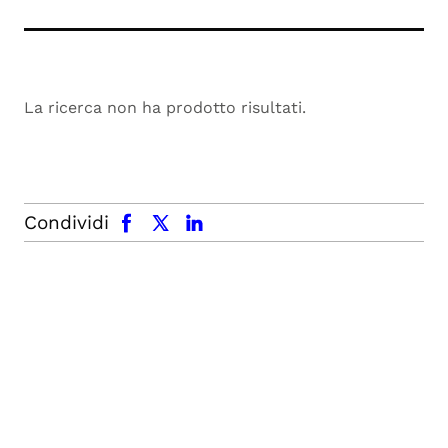
La ricerca non ha prodotto risultati.
facebook
x.com
linkedin
Condividi