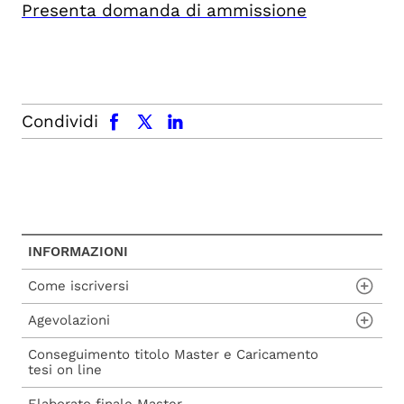
Presenta domanda di ammissione
facebook
x.com
linkedin
Condividi
INFORMAZIONI
Come iscriversi
Agevolazioni
Procedura di ammissione
Conseguimento titolo Master e Caricamento
Procedura di iscrizione a seguito di
Carta del Docente
tesi on line
ammissione
Voucher 2025
Elaborato finale Master
Procedura di iscrizione diretta