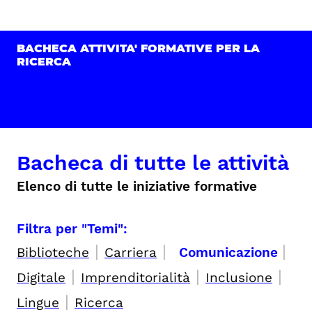
BACHECA ATTIVITA' FORMATIVE PER LA
RICERCA
Bacheca di tutte le attività
Elenco di tutte le iniziative formative
Filtra per "Temi":
|
|
|
Biblioteche
Carriera
Comunicazione
|
|
|
Digitale
Imprenditorialità
Inclusione
|
Lingue
Ricerca