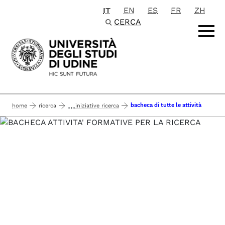
IT
EN
ES
FR
ZH
Passa al contenuto principale
CERCA
...
bacheca di tutte le attività
home
ricerca
iniziative ricerca