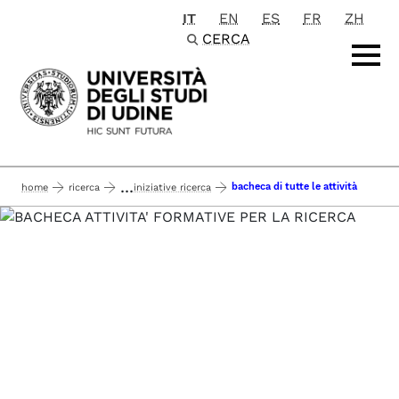
IT
EN
ES
FR
ZH
Passa al contenuto principale
CERCA
...
bacheca di tutte le attività
home
ricerca
iniziative ricerca