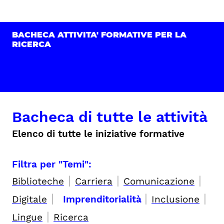
BACHECA ATTIVITA' FORMATIVE PER LA
RICERCA
Bacheca di tutte le attività
Elenco di tutte le iniziative formative
Filtra per "Temi":
|
|
|
Biblioteche
Carriera
Comunicazione
|
|
|
Digitale
Imprenditorialità
Inclusione
|
Lingue
Ricerca