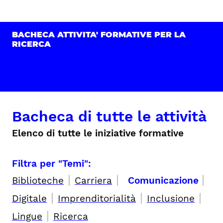
BACHECA ATTIVITA' FORMATIVE PER LA
RICERCA
Bacheca di tutte le attività
Elenco di tutte le iniziative formative
Filtra per "Temi":
|
|
|
Biblioteche
Carriera
Comunicazione
|
|
|
Digitale
Imprenditorialità
Inclusione
|
Lingue
Ricerca