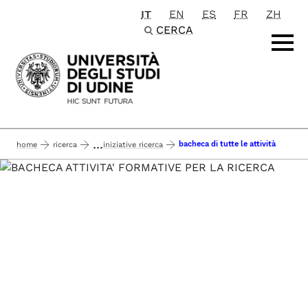
IT
EN
ES
FR
ZH
Passa al contenuto principale
CERCA
...
bacheca di tutte le attività
home
ricerca
iniziative ricerca