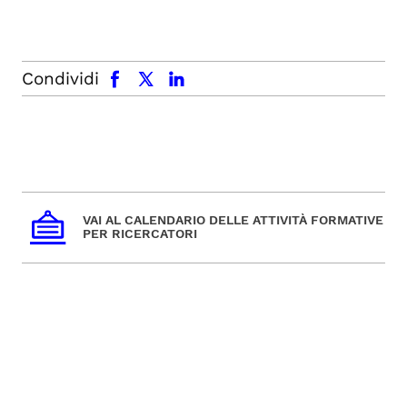
facebook
x.com
linkedin
Condividi
VAI AL CALENDARIO DELLE ATTIVITÀ FORMATIVE
PER RICERCATORI