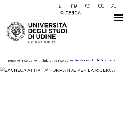
IT
EN
ES
FR
ZH
Passa al contenuto principale
CERCA
...
bacheca di tutte le attività
home
ricerca
iniziative ricerca