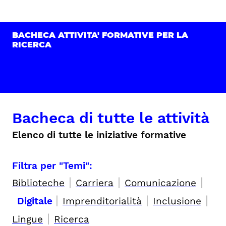
BACHECA ATTIVITA' FORMATIVE PER LA
RICERCA
Bacheca di tutte le attività
Elenco di tutte le iniziative formative
Filtra per "Temi":
|
|
|
Biblioteche
Carriera
Comunicazione
|
|
|
Digitale
Imprenditorialità
Inclusione
|
Lingue
Ricerca