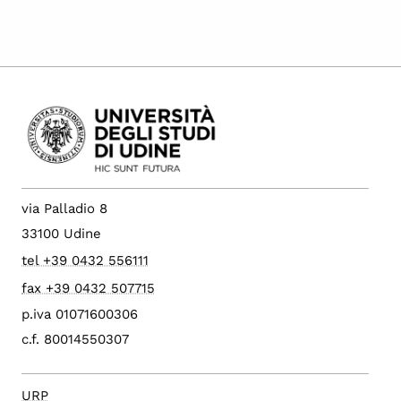
via Palladio 8
33100 Udine
tel +39 0432 556111
fax +39 0432 507715
p.iva 01071600306
c.f. 80014550307
URP