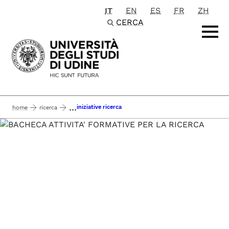
IT
EN
ES
FR
ZH
Passa al contenuto principale
CERCA
...
iniziative ricerca
home
ricerca