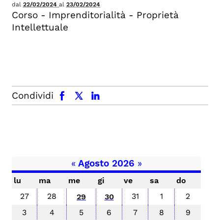
dal
22/02/2024
al
23/02/2024
Corso - Imprenditorialità - Proprietà
Intellettuale
facebook
x.com
linkedin
Condividi
«
Agosto 2026
»
lu
ma
me
gi
ve
sa
do
27
28
31
1
2
29
30
3
4
5
6
7
8
9