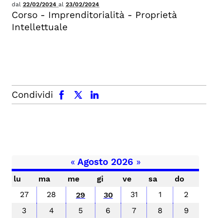
dal
22/02/2024
al
23/02/2024
Corso - Imprenditorialità - Proprietà
Intellettuale
facebook
x.com
linkedin
Condividi
«
Agosto 2026
»
lu
ma
me
gi
ve
sa
do
27
28
31
1
2
29
30
3
4
5
6
7
8
9