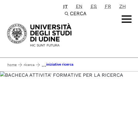
IT
EN
ES
FR
ZH
Passa al contenuto principale
CERCA
...
iniziative ricerca
home
ricerca