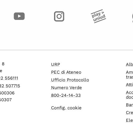
o 8
URP
Alb
e
PEC di Ateneo
Am
tra
32 556111
Ufficio Protocollo
Att
32 507715
Numero Verde
Acc
1600306
800-24-14-33
do
550307
Ban
Config. cookie
Cre
Ele