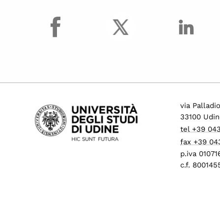
facebook
via Palladi
33100 Udin
tel +39 04
fax +39 04
p.iva 0107
c.f. 80014