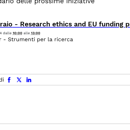
ario delle prossime iniziative
raio
-
Research ethics and EU funding p
4
dalle
10:00
alle
13:00
 - Strumenti per la ricerca
facebook
x.com
linkedin
di