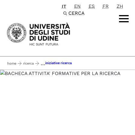
IT
EN
ES
FR
ZH
Passa al contenuto principale
CERCA
...
iniziative ricerca
home
ricerca