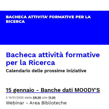
BACHECA ATTIVITA' FORMATIVE PER LA
RICERCA
Bacheca attività formative
per la Ricerca
Calendario delle prossime iniziative
15
gennaio
-
Banche dati MOODY'S
il
15/01/2025
dalle
09:30
alle
11:30
Webinar - Area Biblioteche