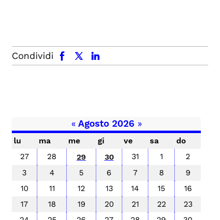
facebook
x.com
linkedin
Condividi
«
Agosto 2026
»
lu
ma
me
gi
ve
sa
do
27
28
31
1
2
29
30
3
4
5
6
7
8
9
10
11
12
13
14
15
16
17
18
19
20
21
22
23
24
25
26
27
28
29
30