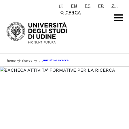
IT
EN
ES
FR
ZH
Passa al contenuto principale
CERCA
...
iniziative ricerca
home
ricerca