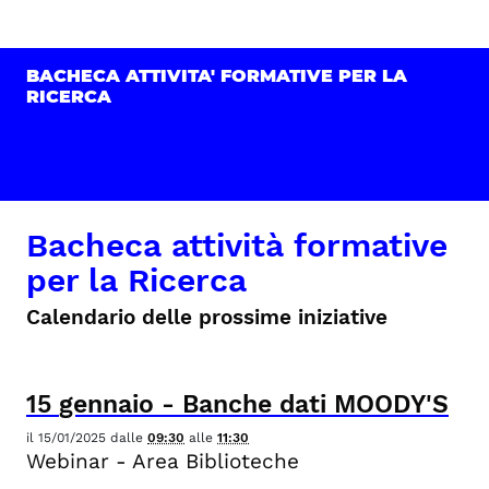
BACHECA ATTIVITA' FORMATIVE PER LA
RICERCA
Bacheca attività formative
per la Ricerca
Calendario delle prossime iniziative
15
gennaio
-
Banche dati MOODY'S
il
15/01/2025
dalle
09:30
alle
11:30
Webinar - Area Biblioteche