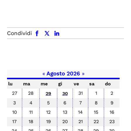
facebook
x.com
linkedin
Condividi
«
Agosto 2026
»
lu
ma
me
gi
ve
sa
do
27
28
31
1
2
29
30
3
4
5
6
7
8
9
10
11
12
13
14
15
16
17
18
19
20
21
22
23
24
25
26
27
28
29
30