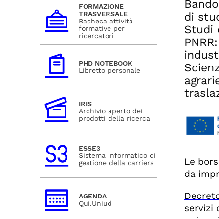
Bando 
FORMAZIONE
TRASVERSALE
di stu
Bacheca attività
Studi 
formative per
ricercatori
PNRR: 
indust
PHD NOTEBOOK
Scienz
Libretto personale
agrari
trasla
IRIS
Archivio aperto dei
prodotti della ricerca
ESSE3
Sistema informatico di
Le bors
gestione della carriera
da impr
Decreto
AGENDA
Qui.Uniud
servizi 