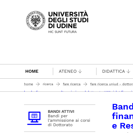
Passa al contenuto principale
HOME
ATENEO
DIDATTICA
home
ricerca
fare ricerca
fare ricerca uniud - dottora
bando di concorso per l'ammissione al dottorato (40° ciclo) finanziat
Band
BANDI ATTIVI
finan
Bandi per
l'ammissione ai corsi
e Re
di Dottorato