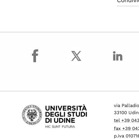
Condivi
facebook
via Palladi
33100 Udin
tel +39 04
fax +39 04
p.iva 0107