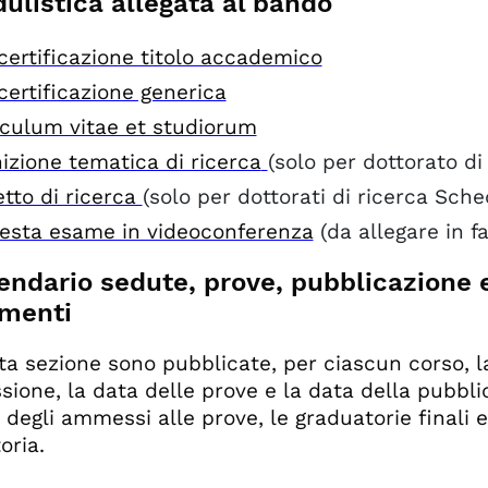
ulistica allegata al bando
certificazione titolo accademico
ertificazione generica
iculum vitae et studiorum
izione tematica di ricerca
(solo per dottorato di
tto di ricerca
(solo per dottorati di ricerca Schede
iesta esame in videoconferenza
(da allegare in fa
endario sedute, prove, pubblicazione 
imenti
ta sezione sono pubblicate, per ciascun corso, l
ione, la data delle prove e la data della pubbli
 degli ammessi alle prove, le graduatorie finali e
oria.