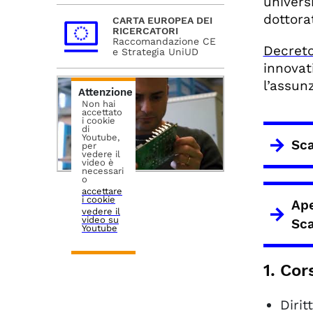
univers
dottora
CARTA EUROPEA DEI
RICERCATORI
Raccomandazione CE
Decreto
e Strategia UniUD
innovat
l’assunz
Attenzione
Non hai
accettato
i cookie
di
Youtube,
Sc
per
vedere il
video è
necessari
o
accettare
i cookie
Ape
vedere il
video su
Sc
Youtube
1. Cor
Dirit