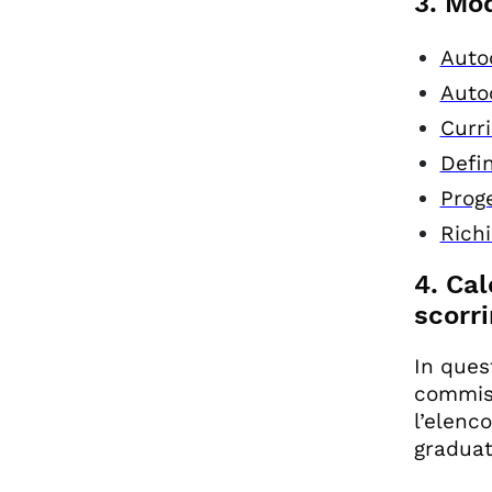
3. Mod
Auto
Autoc
Curr
Defin
Proge
Rich
4. Cal
scorr
In ques
commiss
l’elenco
graduat