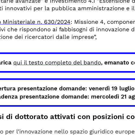
itarie avanzate” e Investimento 4.1 “Estensione d
ti innovativi per la pubblica amministrazione e il
 Ministeriale n. 630/2024
: Missione 4, componen
ivi che rispondono ai fabbisogni di innovazione
ione dei ricercatori dalle imprese”,
arica
qui
il testo completo del bando
, emanato c
rtura presentazione domande: venerdì
19 lugli
adenza presentazione domande:
mercoledì 21 a
si di dottorato attivati con posizioni 
to per l’innovazione nello spazio giuridico europe