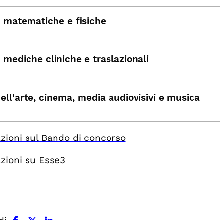
 matematiche e fisiche
 mediche cliniche e traslazionali
dell'arte, cinema, media audiovisivi e musica
zioni sul Bando di concorso
zioni su Esse3
facebook
x.com
linkedin