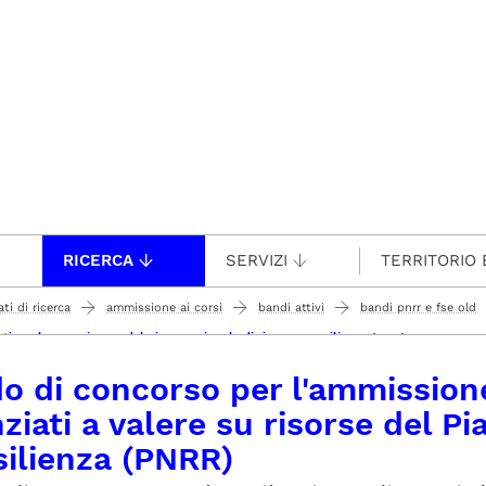
RICERCA
SERVIZI
TERRITORIO 
ti di ricerca
ammissione ai corsi
bandi attivi
bandi pnrr e fse old
i a valere su risorse del piano nazionale di ripresa e resilienza (pnrr)
o di concorso per l'ammissione
ziati a valere su risorse del P
silienza (PNRR)