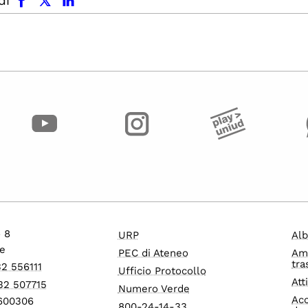
di
o 8
URP
Alb
e
PEC di Ateneo
Am
tra
32 556111
Ufficio Protocollo
Att
32 507715
Numero Verde
Acc
1600306
800-24-14-33