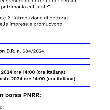
el numero di dottorati di ricerca e
 patrimonio culturale”.
te 2 “Introduzione di dottorati
 delle imprese e promuovono
on D.R. n.
684/2024
.
o 2024 ore 14:00
(ora italiana)
gosto 2024 ore 14:00
(ora italiana)
con borsa PNRR:
o;