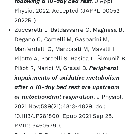
following a 10-day bed rest
. J Appl
Physiol 2022. Accepted (JAPPL-00052-
2022R1)
Zuccarelli L, Baldassarre G, Magnesa B,
Degano C, Comelli M, Gasparini M,
Manferdelli G, Marzorati M, Mavelli I,
Pilotto A, Porcelli S, Rasica L, Šimunič B,
Pišot R, Narici M, Grassi B.
Peripheral
impairments of oxidative metabolism
after a 10-day bed rest are upstream
of mitochondrial respiration
. J Physiol.
2021 Nov;599(21):4813-4829. doi:
10.1113/JP281800. Epub 2021 Sep 28.
PMID: 34505290.