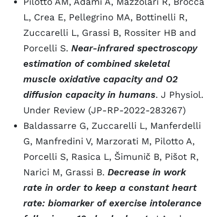
Pilotto AM, Adami A, Mazzolari R, Brocca
L, Crea E, Pellegrino MA, Bottinelli R,
Zuccarelli L, Grassi B, Rossiter HB and
Porcelli S.
Near-infrared spectroscopy
estimation of combined skeletal
muscle oxidative capacity and O2
diffusion capacity in humans
. J Physiol.
Under Review (JP-RP-2022-283267)
Baldassarre G, Zuccarelli L, Manferdelli
G, Manfredini V, Marzorati M, Pilotto A,
Porcelli S, Rasica L, Šimunič B, Pišot R,
Narici M, Grassi B.
Decrease in work
rate in order to keep a constant heart
rate: biomarker of exercise intolerance