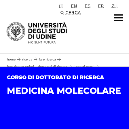
IT
EN
ES
FR
ZH
Passa al contenuto principale
CERCA
home
ricerca
fare ricerca
fare ricerca uniud - dottorati di ricerca
i nostri corsi
area life sciences
medicina molecolare
studenti e alumni
CORSO DI DOTTORATO DI RICERCA
pilotto andrea
34°
MEDICINA MOLECOLARE