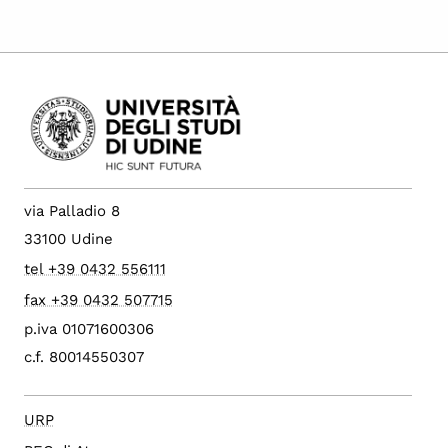
via Palladio 8
33100 Udine
tel +39 0432 556111
fax +39 0432 507715
p.iva 01071600306
c.f. 80014550307
URP