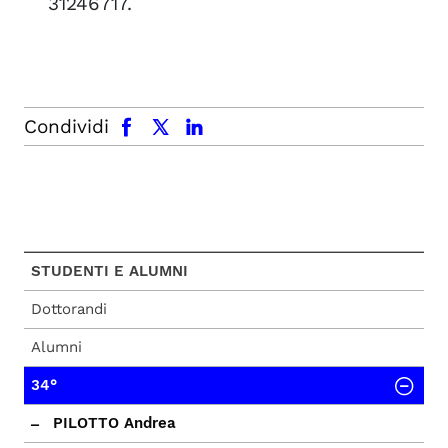
31246717.
facebook
x.com
linkedin
Condividi
STUDENTI E ALUMNI
Dottorandi
Alumni
34°
PILOTTO Andrea