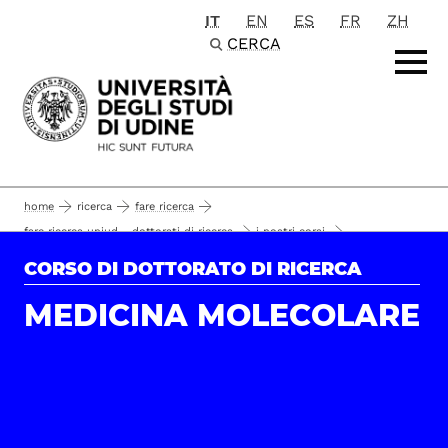
IT
EN
ES
FR
ZH
Passa al contenuto principale
CERCA
home
ricerca
fare ricerca
fare ricerca uniud - dottorati di ricerca
i nostri corsi
area life sciences
medicina molecolare
studenti e alumni
CORSO DI DOTTORATO DI RICERCA
de benedictis ilaria
36
MEDICINA MOLECOLARE