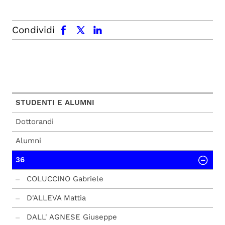
facebook
x.com
linkedin
Condividi
STUDENTI E ALUMNI
Dottorandi
Alumni
36
COLUCCINO Gabriele
D'ALLEVA Mattia
DALL' AGNESE Giuseppe