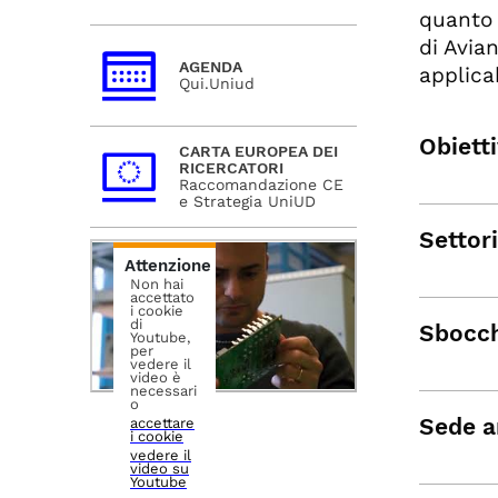
quanto 
di Avia
AGENDA
applicab
Qui.Uniud
Obietti
CARTA EUROPEA DEI
RICERCATORI
Raccomandazione CE
e Strategia UniUD
Settori
Attenzione
Non hai
accettato
i cookie
di
Sbocch
Youtube,
per
vedere il
video è
necessari
o
Sede a
accettare
i cookie
vedere il
video su
Youtube