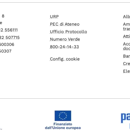
o 8
URP
Alb
e
PEC di Ateneo
Am
tra
32 556111
Ufficio Protocollo
Att
32 507715
Numero Verde
Acc
1600306
800-24-14-33
do
550307
Ban
Config. cookie
Cre
Ele