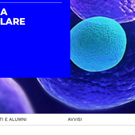
NA
LARE
I E ALUMNI
AVVISI