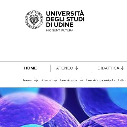
Passa al contenuto principale
HOME
ATENEO
DIDATTICA
home
ricerca
fare ricerca
fare ricerca uniud - dottora
medicina molecolare (ex scienze biomediche e biotecnologiche)