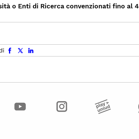
ità o Enti di Ricerca convenzionati fino al 4
facebook
x.com
linkedin
di