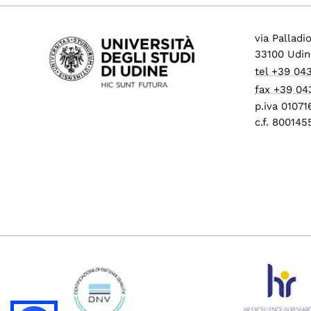
via Palladi
33100 Udin
tel +39 04
fax +39 04
p.iva 0107
c.f. 80014