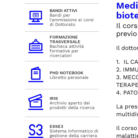
Medi
BANDI ATTIVI
biot
Bandi per
l'ammissione ai corsi
Il cor
di Dottorato
previo
FORMAZIONE
TRASVERSALE
Bacheca attività
Il dott
formative per
ricercatori
1. IL 
2. IMM
PHD NOTEBOOK
3. MEC
Libretto personale
TERAPE
4. PAT
IRIS
Archivio aperto dei
La pres
prodotti della ricerca
multidis
ESSE3
Il cors
Sistema informatico di
malatti
gestione della carriera