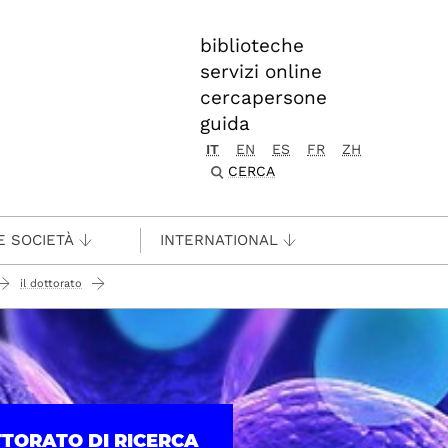
biblioteche
servizi online
cercapersone
guida
IT
EN
ES
FR
ZH
CERCA
E SOCIETÀ
INTERNATIONAL
il dottorato
TTORATO DI RICERCA