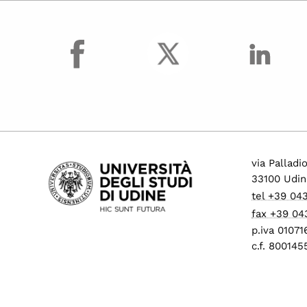
facebook
via Palladi
33100 Udin
tel +39 04
fax +39 04
p.iva 0107
c.f. 80014