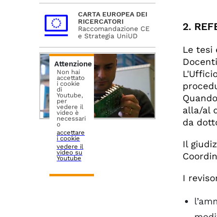
CARTA EUROPEA DEI
RICERCATORI
2. REF
Raccomandazione CE
e Strategia UniUD
Le tesi
Docenti
Attenzione
L'Uffic
Non hai
accettato
i cookie
procedu
di
Youtube,
Quando 
per
vedere il
alla/al 
video è
necessari
da dott
o
accettare
i cookie
Il giudi
vedere il
video su
Coordin
Youtube
I revis
l’amm
modif