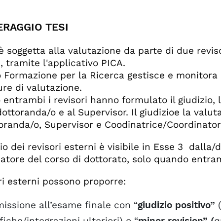
ERAGGIO TESI
 è soggetta alla valutazione da parte di due reviso
, tramite l'applicativo PICA.
io Formazione per la Ricerca gestisce e monitora
re di valutazione.
entrambi i revisori hanno formulato il giudizio,
dottoranda/o e al Supervisor. Il giudizioe la valut
oranda/o, Supervisor e Coodinatrice/Coordinatore
zio dei revisori esterni è visibile in Esse 3 dalla
atore del corso di dottorato, solo quando entram
ori esterni possono proporre:
issione all’esame finale con “
giudizio positivo”
(
iche/integrazioni ulteriori)
o “
minor revision” (
q