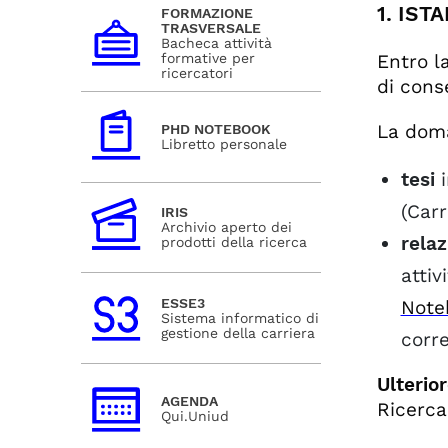
1. IS
FORMAZIONE
TRASVERSALE
Bacheca attività
formative per
Entro l
ricercatori
di cons
La doma
PHD NOTEBOOK
Libretto personale
tesi
i
(Carr
IRIS
Archivio aperto dei
relaz
prodotti della ricerca
attiv
ESSE3
Note
Sistema informatico di
gestione della carriera
corre
Ulteri
AGENDA
Ricerca
Qui.Uniud