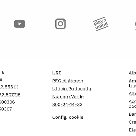
o 8
URP
Alb
e
PEC di Ateneo
Am
tra
32 556111
Ufficio Protocollo
Att
32 507715
Numero Verde
Acc
1600306
800-24-14-33
do
550307
Ban
Config. cookie
Cre
Ele