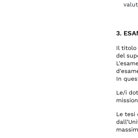
valut
3. ES
Il titol
del sup
L'esame
d'esame
In ques
Le/i do
mission
Le tesi
dall’Uni
massimo