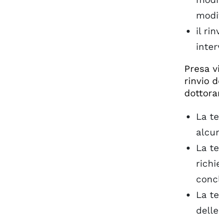
modif
il r
inter
Presa vi
rinvio 
dottora
La te
alcun
La te
richi
concl
La te
dell