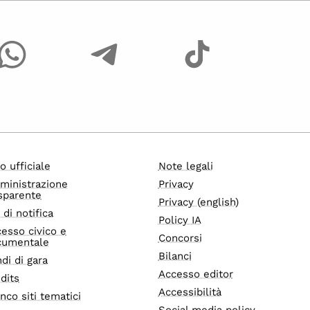
o ufficiale
Note legali
ministrazione
Privacy
sparente
Privacy (english)
i di notifica
Policy IA
esso civico e
Concorsi
cumentale
Bilanci
di di gara
Accesso editor
dits
Accessibilità
nco siti tematici
Social media policy