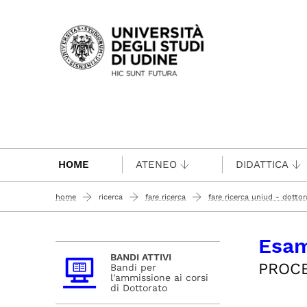
Passa al contenuto principale
HOME
ATENEO
DIDATTICA
home
ricerca
fare ricerca
fare ricerca uniud - dottora
Esam
BANDI ATTIVI
PROCE
Bandi per
l'ammissione ai corsi
di Dottorato