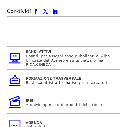
facebook
x.com
linkedin
Condividi
BANDI ATTIVI
I bandi per assegni sono pubblicati all'Albo
Ufficiale dell'Ateneo e sulla piattaforma
PICA.CINECA
FORMAZIONE TRASVERSALE
Bacheca attività formative per ricercatori
IRIS
Archivio aperto dei prodotti della ricerca
AGENDA
Qui.Uniud