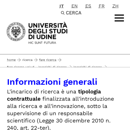
IT
EN
ES
FR
ZH
Passa al contenuto principale
CERCA
home
ricerca
fare ricerca
fare ricerca uniud - incarichi di ricerca
incarichi di ricerca
informazioni generali
Informazioni generali
L'incarico di ricerca è una
tipologia
contrattuale
f
inalizzata all'introduzione
alla ricerca e all'innovazione, sotto la
supervisione di un responsabile
scientifico
(Legge 30 dicembre 2010 n.
240, art. 22-ter).