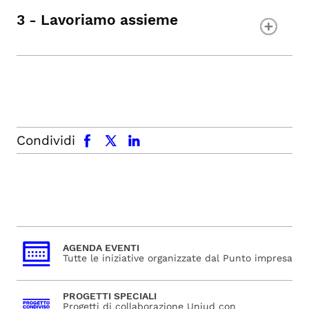
3 - Lavoriamo assieme
facebook
x.com
linkedin
Condividi
AGENDA EVENTI
Tutte le iniziative organizzate dal Punto impresa
PROGETTI SPECIALI
Progetti di collaborazione Uniud con