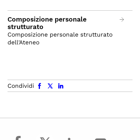
Composizione personale
strutturato
Composizione personale strutturato
dell'Ateneo
facebook
x.com
linkedin
Condividi
facebook