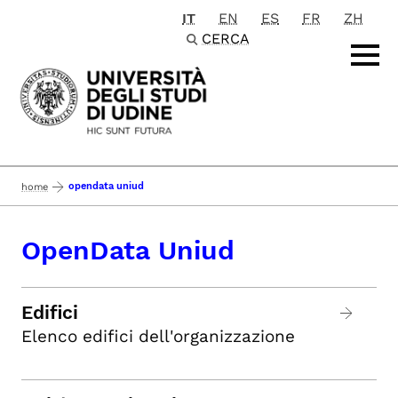
IT
EN
ES
FR
ZH
Passa al contenuto principale
CERCA
opendata uniud
home
OpenData Uniud
Edifici
Elenco edifici dell'organizzazione