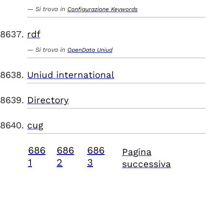
Si trova in
Configurazione Keywords
rdf
Si trova in
OpenData Uniud
Uniud international
Directory
cug
686
686
686
Pagina
1
2
3
successiva