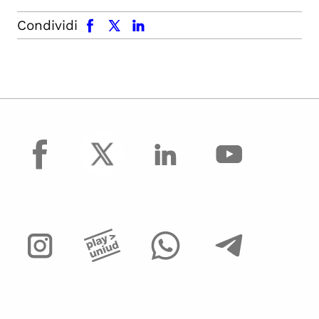
facebook
x.com
linkedin
Condividi
facebook