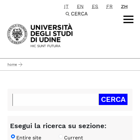
IT
EN
ES
FR
ZH
Passa al contenuto principale
CERCA
home
Esegui la ricerca su sezione:
Entire site
Current