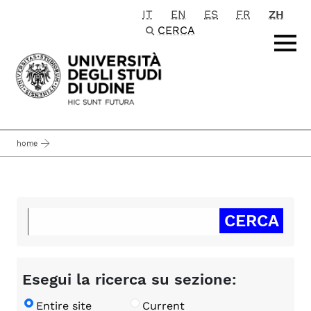
IT
EN
ES
FR
ZH
Passa al contenuto principale
CERCA
home
Esegui la ricerca su sezione:
Entire site
Current