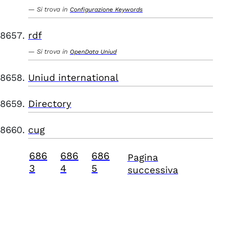
Si trova in
Configurazione Keywords
rdf
Si trova in
OpenData Uniud
Uniud international
Directory
cug
686
686
686
Pagina
3
4
5
successiva