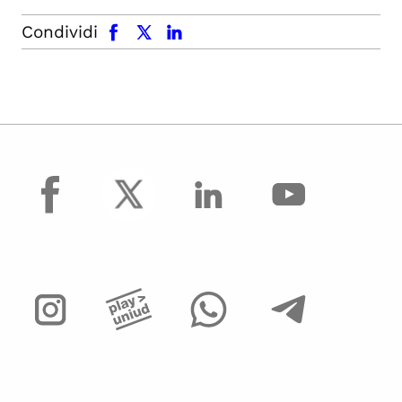
facebook
x.com
linkedin
Condividi
facebook