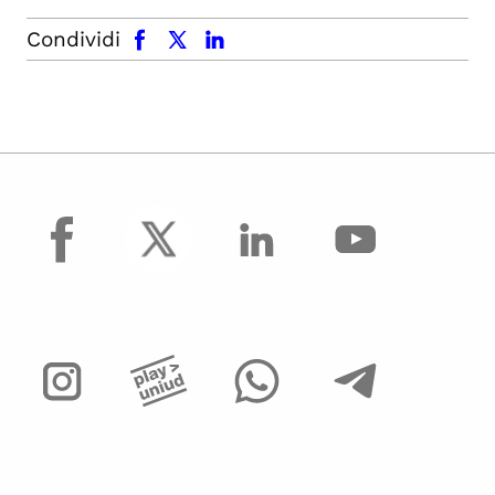
facebook
x.com
linkedin
Condividi
facebook