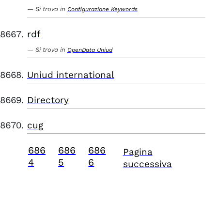
Si trova in
Configurazione Keywords
rdf
Si trova in
OpenData Uniud
Uniud international
Directory
cug
686
686
686
Pagina
4
5
6
successiva