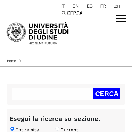
IT
EN
ES
FR
ZH
Passa al contenuto principale
CERCA
home
Esegui la ricerca su sezione:
Entire site
Current