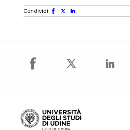
facebook
x.com
linkedin
Condividi
facebook