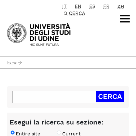
IT
EN
ES
FR
ZH
Passa al contenuto principale
CERCA
home
Esegui la ricerca su sezione:
Entire site
Current