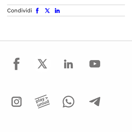
facebook
x.com
linkedin
Condividi
facebook