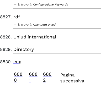
Si trova in
Configurazione Keywords
rdf
Si trova in
OpenData Uniud
Uniud international
Directory
cug
688
688
688
Pagina
0
1
2
successiva