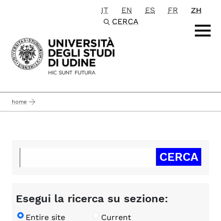
IT
EN
ES
FR
ZH
Passa al contenuto principale
CERCA
home
Esegui la ricerca su sezione:
Entire site
Current