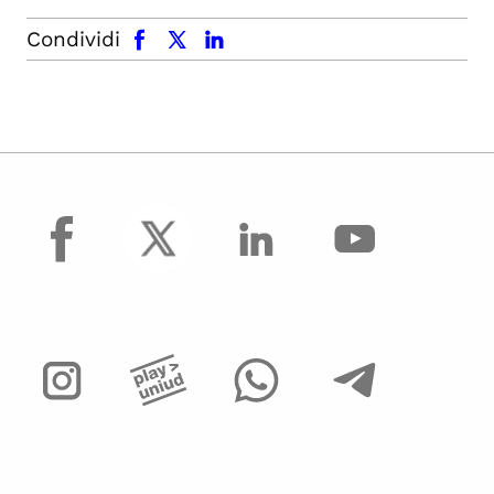
facebook
x.com
linkedin
Condividi
facebook