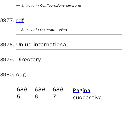
Si trova in
Configurazione Keywords
rdf
Si trova in
OpenData Uniud
Uniud international
Directory
cug
689
689
689
Pagina
5
6
7
successiva