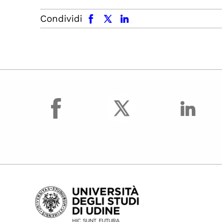
facebook
x.com
linkedin
Condividi
facebook