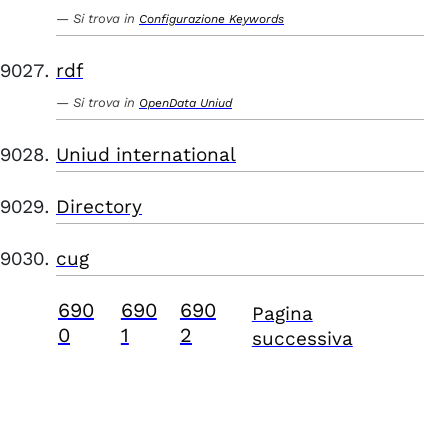
Si trova in
Configurazione Keywords
rdf
Si trova in
OpenData Uniud
Uniud international
Directory
cug
690
690
690
Pagina
0
1
2
successiva