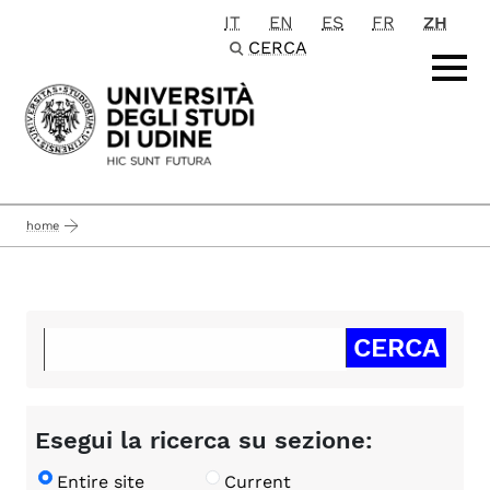
IT
EN
ES
FR
ZH
Passa al contenuto principale
CERCA
home
Esegui la ricerca su sezione:
Entire site
Current