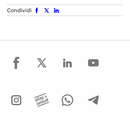
facebook
x.com
linkedin
Condividi
facebook