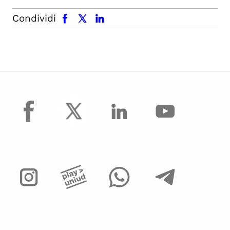
facebook
x.com
linkedin
Condividi
facebook