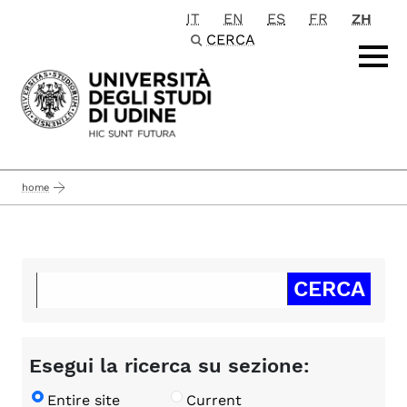
IT
EN
ES
FR
ZH
Passa al contenuto principale
CERCA
home
Esegui la ricerca su sezione:
Entire site
Current