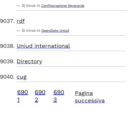
Si trova in
Configurazione Keywords
rdf
Si trova in
OpenData Uniud
Uniud international
Directory
cug
690
690
690
Pagina
1
2
3
successiva