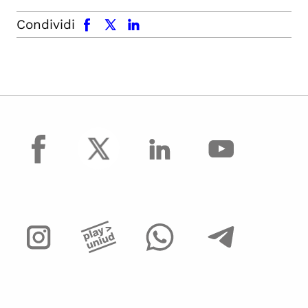
facebook
x.com
linkedin
Condividi
facebook