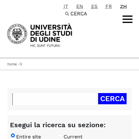
IT
EN
ES
FR
ZH
Passa al contenuto principale
CERCA
home
Esegui la ricerca su sezione:
Entire site
Current