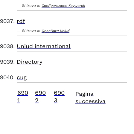
Si trova in
Configurazione Keywords
rdf
Si trova in
OpenData Uniud
Uniud international
Directory
cug
690
690
690
Pagina
1
2
3
successiva