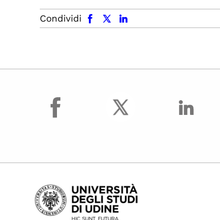
facebook
x.com
linkedin
Condividi
facebook