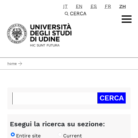
IT
EN
ES
FR
ZH
Passa al contenuto principale
CERCA
home
Esegui la ricerca su sezione:
Entire site
Current