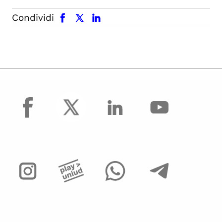
facebook
x.com
linkedin
Condividi
facebook