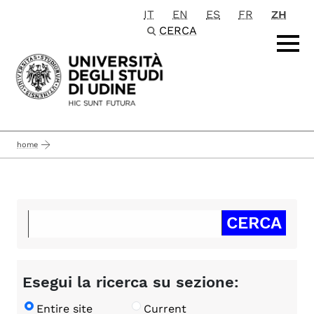
IT
EN
ES
FR
ZH
Passa al contenuto principale
CERCA
home
Esegui la ricerca su sezione:
Entire site
Current