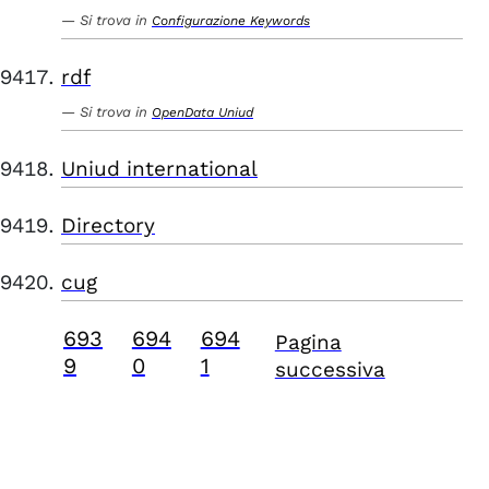
Si trova in
Configurazione Keywords
rdf
Si trova in
OpenData Uniud
Uniud international
Directory
cug
693
694
694
Pagina
9
0
1
successiva