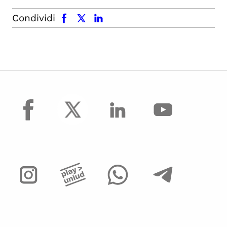
facebook
x.com
linkedin
Condividi
facebook