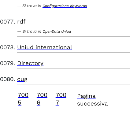
Si trova in
Configurazione Keywords
rdf
Si trova in
OpenData Uniud
Uniud international
Directory
cug
700
700
700
Pagina
5
6
7
successiva