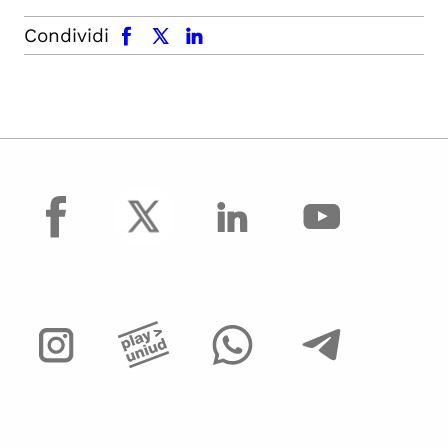
facebook
x.com
linkedin
Condividi
facebook