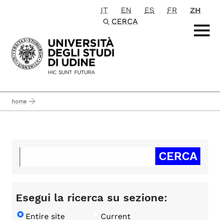
IT
EN
ES
FR
ZH
Passa al contenuto principale
CERCA
home
Esegui la ricerca su sezione:
Entire site
Current