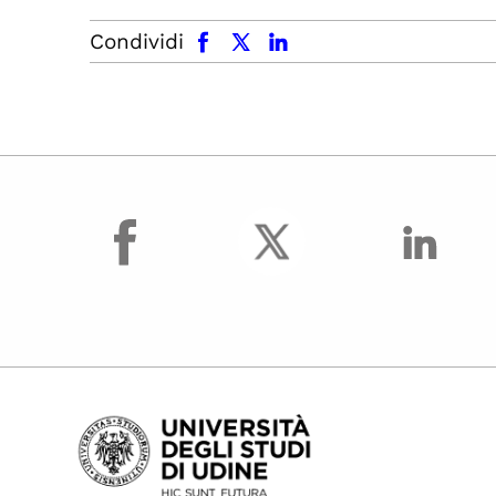
facebook
x.com
linkedin
Condividi
facebook