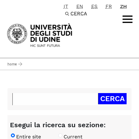
IT
EN
ES
FR
ZH
Passa al contenuto principale
CERCA
home
Esegui la ricerca su sezione:
Entire site
Current