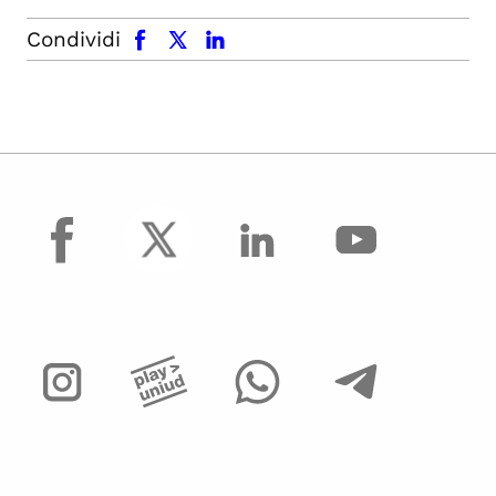
facebook
x.com
linkedin
Condividi
facebook