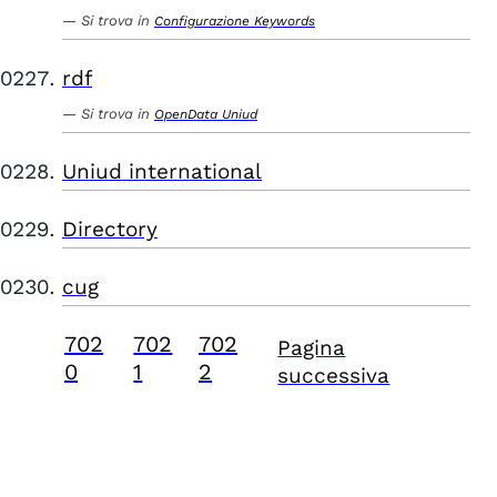
Si trova in
Configurazione Keywords
rdf
Si trova in
OpenData Uniud
Uniud international
Directory
cug
702
702
702
Pagina
0
1
2
successiva