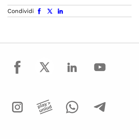
facebook
x.com
linkedin
Condividi
facebook