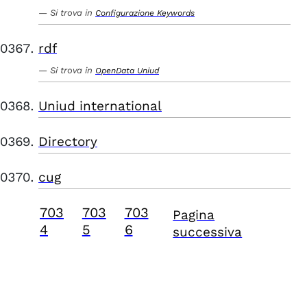
Si trova in
Configurazione Keywords
rdf
Si trova in
OpenData Uniud
Uniud international
Directory
cug
703
703
703
Pagina
4
5
6
successiva