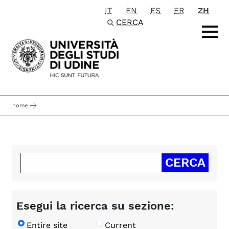
IT
EN
ES
FR
ZH
Passa al contenuto principale
CERCA
home
Esegui la ricerca su sezione:
Entire site
Current