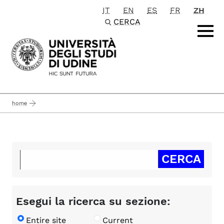
IT
EN
ES
FR
ZH
Passa al contenuto principale
CERCA
home
Esegui la ricerca su sezione:
Entire site
Current