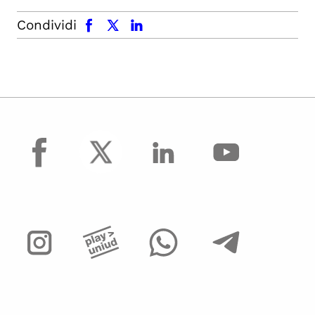
facebook
x.com
linkedin
Condividi
facebook