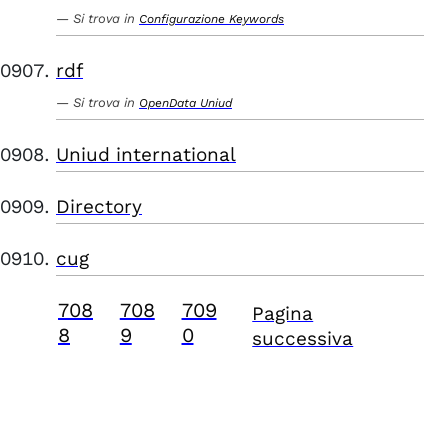
Si trova in
Configurazione Keywords
rdf
Si trova in
OpenData Uniud
Uniud international
Directory
cug
708
708
709
Pagina
8
9
0
successiva