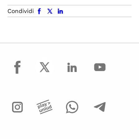
facebook
x.com
linkedin
Condividi
facebook