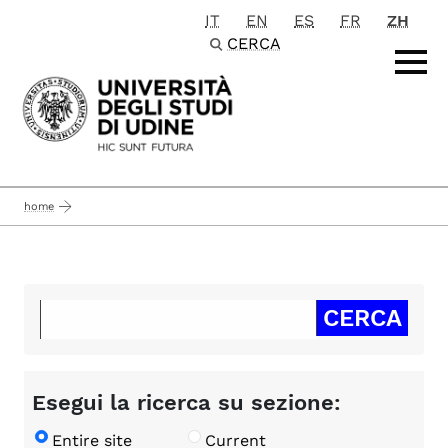
IT
EN
ES
FR
ZH
Passa al contenuto principale
CERCA
home
Esegui la ricerca su sezione:
Entire site
Current