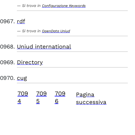
Si trova in
Configurazione Keywords
rdf
Si trova in
OpenData Uniud
Uniud international
Directory
cug
709
709
709
Pagina
4
5
6
successiva