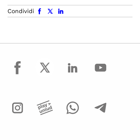
facebook
x.com
linkedin
Condividi
facebook