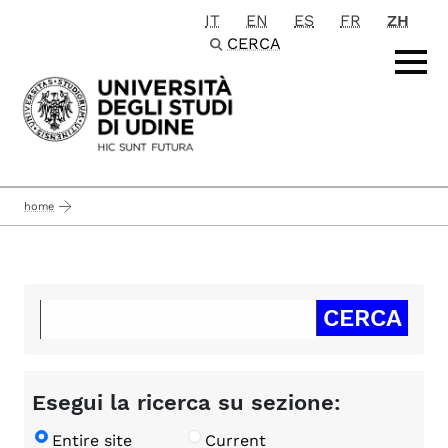
IT
EN
ES
FR
ZH
Passa al contenuto principale
CERCA
home
Esegui la ricerca su sezione:
Entire site
Current