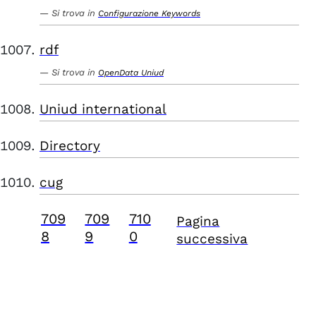
Si trova in
Configurazione Keywords
rdf
Si trova in
OpenData Uniud
Uniud international
Directory
cug
709
709
710
Pagina
8
9
0
successiva