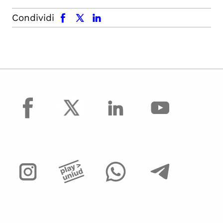
facebook
x.com
linkedin
Condividi
facebook