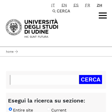
IT
EN
ES
FR
ZH
Passa al contenuto principale
CERCA
home
Esegui la ricerca su sezione:
Entire site
Current