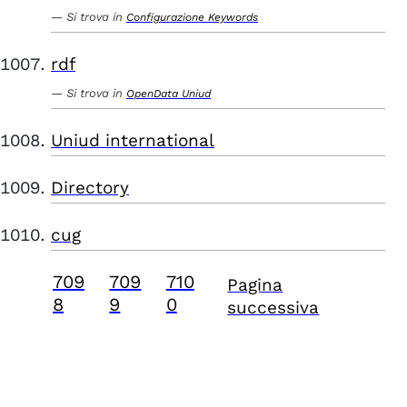
Si trova in
Configurazione Keywords
rdf
Si trova in
OpenData Uniud
Uniud international
Directory
cug
709
709
710
Pagina
8
9
0
successiva