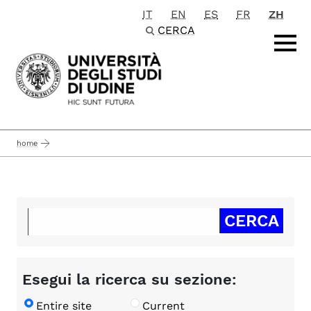
IT
EN
ES
FR
ZH
Passa al contenuto principale
CERCA
home
Esegui la ricerca su sezione:
Entire site
Current