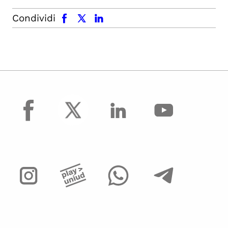
facebook
x.com
linkedin
Condividi
facebook