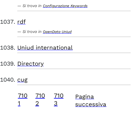
Si trova in
Configurazione Keywords
rdf
Si trova in
OpenData Uniud
Uniud international
Directory
cug
710
710
710
Pagina
1
2
3
successiva