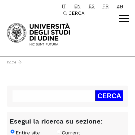
IT
EN
ES
FR
ZH
Passa al contenuto principale
CERCA
home
Esegui la ricerca su sezione:
Entire site
Current