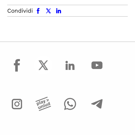
facebook
x.com
linkedin
Condividi
facebook