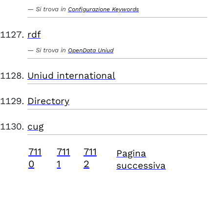
Si trova in
Configurazione Keywords
rdf
Si trova in
OpenData Uniud
Uniud international
Directory
cug
711
711
711
Pagina
0
1
2
successiva