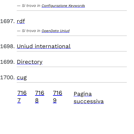
Si trova in
Configurazione Keywords
rdf
Si trova in
OpenData Uniud
Uniud international
Directory
cug
716
716
716
Pagina
7
8
9
successiva