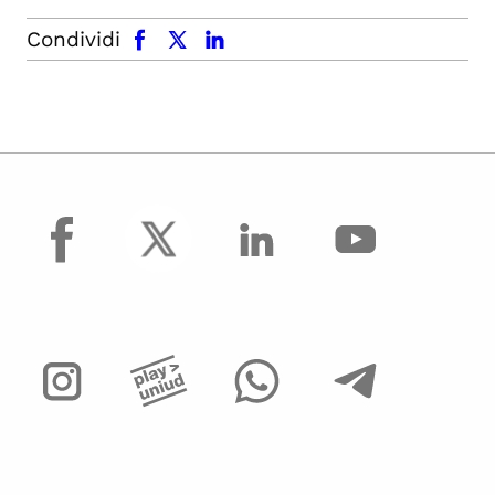
facebook
x.com
linkedin
Condividi
facebook