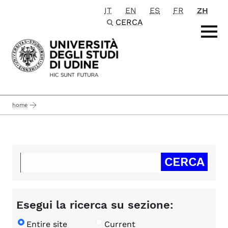
IT
EN
ES
FR
ZH
Passa al contenuto principale
CERCA
home
Esegui la ricerca su sezione:
Entire site
Current