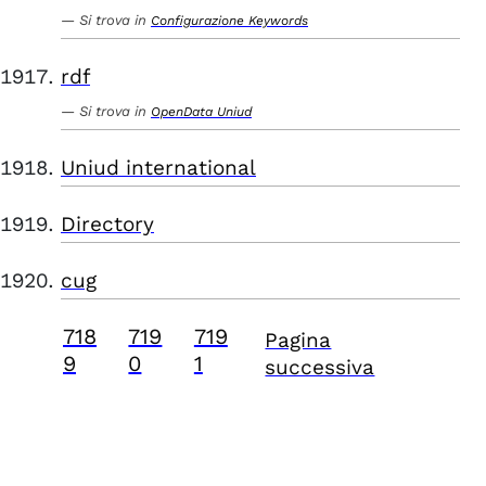
Si trova in
Configurazione Keywords
rdf
Si trova in
OpenData Uniud
Uniud international
Directory
cug
718
719
719
Pagina
9
0
1
successiva