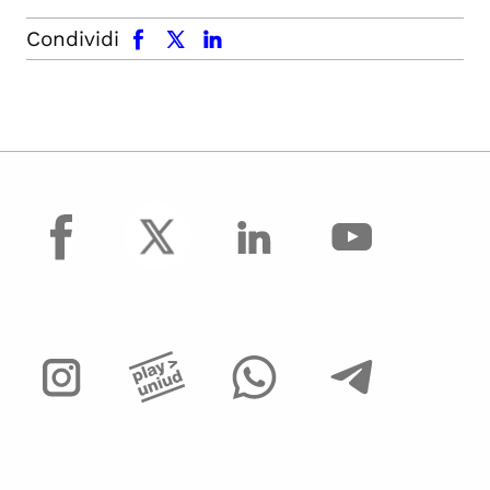
facebook
x.com
linkedin
Condividi
facebook