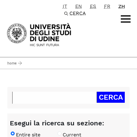
IT
EN
ES
FR
ZH
Passa al contenuto principale
CERCA
home
Esegui la ricerca su sezione:
Entire site
Current