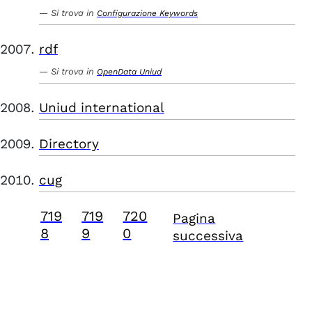
Si trova in
Configurazione Keywords
rdf
Si trova in
OpenData Uniud
Uniud international
Directory
cug
719
719
720
Pagina
8
9
0
successiva