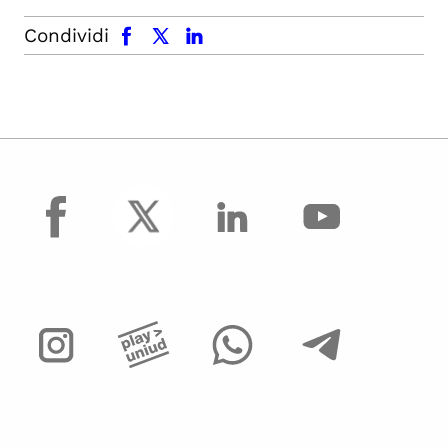
facebook
x.com
linkedin
Condividi
facebook