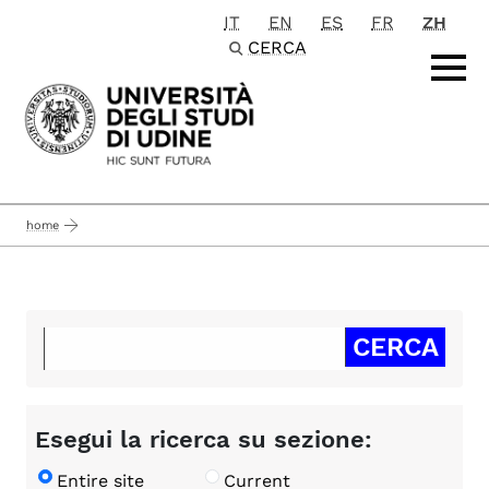
IT
EN
ES
FR
ZH
Passa al contenuto principale
CERCA
home
Esegui la ricerca su sezione:
Entire site
Current