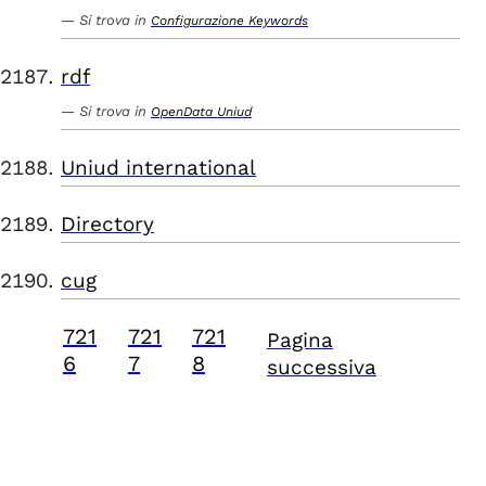
Si trova in
Configurazione Keywords
rdf
Si trova in
OpenData Uniud
Uniud international
Directory
cug
721
721
721
Pagina
6
7
8
successiva