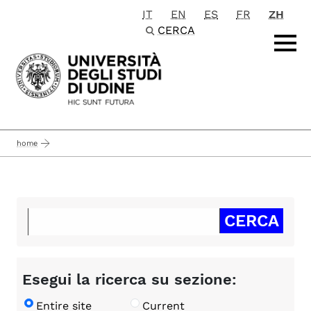
IT
EN
ES
FR
ZH
Passa al contenuto principale
CERCA
home
Esegui la ricerca su sezione:
Entire site
Current