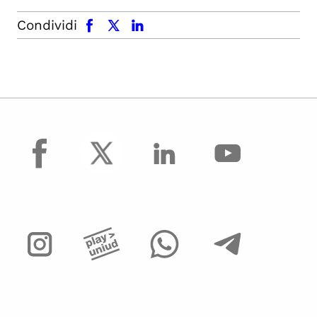
facebook
x.com
linkedin
Condividi
facebook