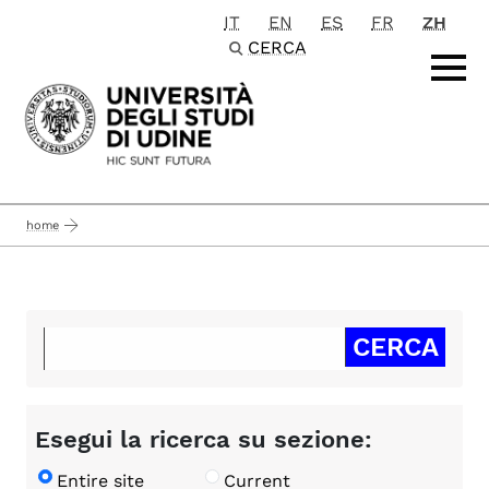
IT
EN
ES
FR
ZH
Passa al contenuto principale
CERCA
home
Esegui la ricerca su sezione:
Entire site
Current