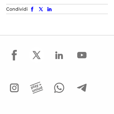
facebook
x.com
linkedin
Condividi
facebook