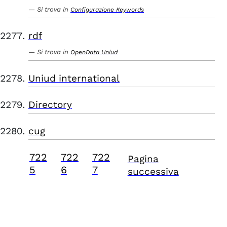
Si trova in
Configurazione Keywords
rdf
Si trova in
OpenData Uniud
Uniud international
Directory
cug
722
722
722
Pagina
5
6
7
successiva