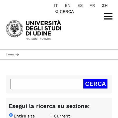
IT
EN
ES
FR
ZH
Passa al contenuto principale
CERCA
home
Esegui la ricerca su sezione:
Entire site
Current