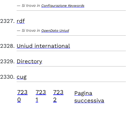
Si trova in
Configurazione Keywords
rdf
Si trova in
OpenData Uniud
Uniud international
Directory
cug
723
723
723
Pagina
0
1
2
successiva