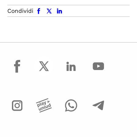
facebook
x.com
linkedin
Condividi
facebook